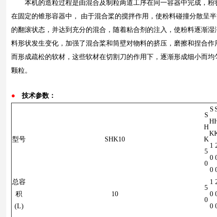
本机的造粒过程是由混合及制粒两道工序在同一容器中完成，粉
在固定的锥形容器中， 由于混合桨的搅拌作用，使粉料碰撞分散呈
的翻滚状态，并达到充分的混合，随着粘合剂的注入，使粉料逐渐湿
料形状发生变化，加强了混合桨和筒壁对物料的挤压，磨擦和捏合作
而形成疏松的软材，这些软材在切割刀的作用下，逐渐形成细小而均
颗粒。
●
技术参数：
S
S
H
H
K
型号
SHK10
K
1
5
0
0
0
总容
1
5
积
10
0
0
(L)
0