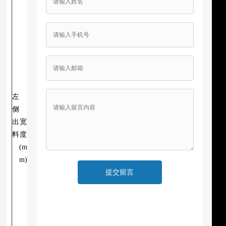
左
侧
出
宽
料
度
(m
m)
提交留言