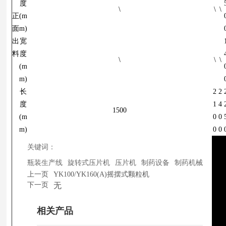
度
\
\
\
正
(m
面
m)
出
宽
料
度
\
\
\
(m
m)
长
2
2
度
1
4
1500
(m
0
0
m)
0
0
关键词：
瓶装生产线
旋转式压片机
压片机
制药设备
制药机械
上一页
YK100/YK160(A)摇摆式颗粒机
下一页
无
相关产品