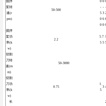
搅拌
0
0
桨转
-
-
50-500
速(r
5
3
pm)
0
6
0
0
搅拌
桨功
5.
7.
2.2
率(k
5
5
w)
切割
刀转
50-3000
速(m
m)
切割
刀功
1.
0.75
3
率(k
5
w)
长